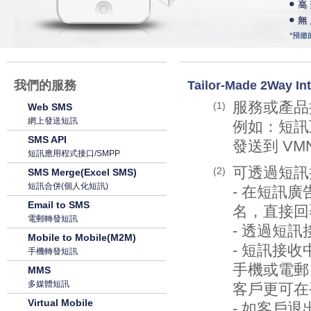
我們的服務
Tailor-Made 2Way
服務或產品
(1)
Web SMS
網上發送短訊
例如：短訊
SMS API
發送到 VM
短訊應用程式接口/SMPP
可透過短訊
(2)
SMS Merge(Excel SMS)
短訊合併(個人化短訊)
- 在短訊
Email to SMS
名，直接回覆
電郵轉發短訊
- 透過短
Mobile to Mobile(M2M)
- 短訊接
手機轉發短訊
手機或電郵
MMS
多媒體短訊
客戶更可在
Virtual Mobile
- 如客戶